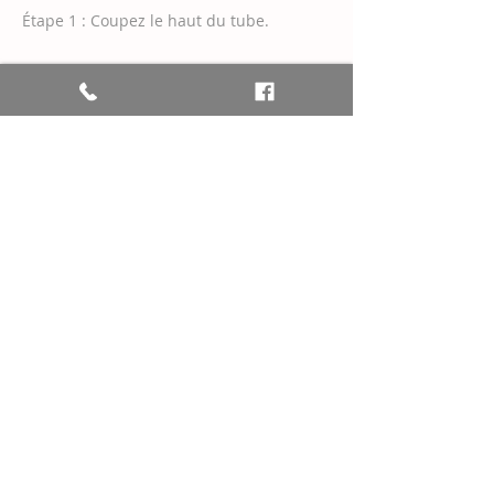
Étape 1 : Coupez le haut du tube.
Étape 2 : Lavez et rincez complètement
l'intérieur et l'extérieur du tube.
Étape 3 : Séparez le tube du bouchon et
apportez-le à votre centre de recyclage
local.
PRÉCÉDENT
SUIVANT
COORDONNÉES:
4169 Route de l'Aéroport
l'Ancienne-Lorette (Québec)
G3J 0B6
POUR PRENDRE RENDEZ-VOUS
418.805.9760