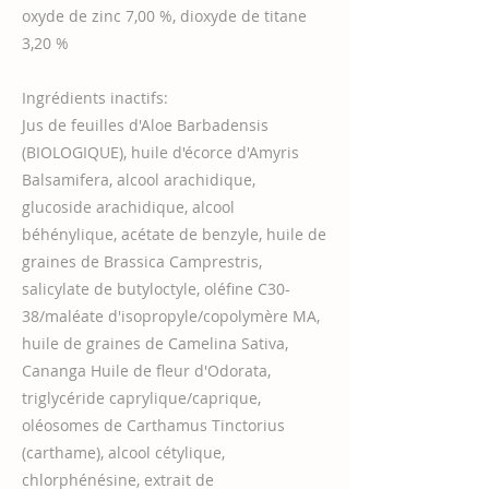
oxyde de zinc 7,00 %, dioxyde de titane
3,20 %
Ingrédients inactifs:
Jus de feuilles d'Aloe Barbadensis
(BIOLOGIQUE), huile d'écorce d'Amyris
Balsamifera, alcool arachidique,
glucoside arachidique, alcool
béhénylique, acétate de benzyle, huile de
graines de Brassica Camprestris,
salicylate de butyloctyle, oléfine C30-
38/maléate d'isopropyle/copolymère MA,
huile de graines de Camelina Sativa,
Cananga Huile de fleur d'Odorata,
triglycéride caprylique/caprique,
oléosomes de Carthamus Tinctorius
(carthame), alcool cétylique,
chlorphénésine, extrait de